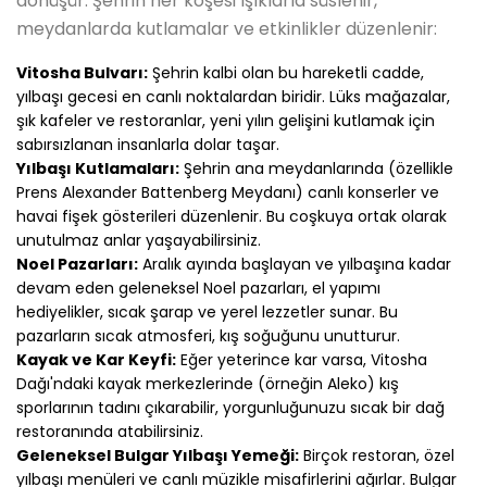
dönüşür. Şehrin her köşesi ışıklarla süslenir,
meydanlarda kutlamalar ve etkinlikler düzenlenir:
Vitosha Bulvarı:
Şehrin kalbi olan bu hareketli cadde,
yılbaşı gecesi en canlı noktalardan biridir. Lüks mağazalar,
şık kafeler ve restoranlar, yeni yılın gelişini kutlamak için
sabırsızlanan insanlarla dolar taşar.
Yılbaşı Kutlamaları:
Şehrin ana meydanlarında (özellikle
Prens Alexander Battenberg Meydanı) canlı konserler ve
havai fişek gösterileri düzenlenir. Bu coşkuya ortak olarak
unutulmaz anlar yaşayabilirsiniz.
Noel Pazarları:
Aralık ayında başlayan ve yılbaşına kadar
devam eden geleneksel Noel pazarları, el yapımı
hediyelikler, sıcak şarap ve yerel lezzetler sunar. Bu
pazarların sıcak atmosferi, kış soğuğunu unutturur.
Kayak ve Kar Keyfi:
Eğer yeterince kar varsa, Vitosha
Dağı'ndaki kayak merkezlerinde (örneğin Aleko) kış
sporlarının tadını çıkarabilir, yorgunluğunuzu sıcak bir dağ
restoranında atabilirsiniz.
Geleneksel Bulgar Yılbaşı Yemeği:
Birçok restoran, özel
yılbaşı menüleri ve canlı müzikle misafirlerini ağırlar. Bulgar