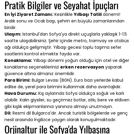
Pratik Bilgiler ve Seyahat İpuçları
En İyi Ziyaret Zamanı:
Kesinlikle
Yılbaşı Tatili
dönemi!
Aralık sonu ve Ocak başı, şehrin en büyülü zamanlarından
biridir.
Ulaşım:
İstanbul'dan Sofya'ya direkt uçuşlarla yaklaşık 1-1.5
saatte ulaşabilirsiniz. Şehir içinde metro, tramvay ve otobüs
ağı oldukça gelişmiştir. Yılbaşı gecesi toplu taşıma sefer
saatlerini kontrol etmekte fayda var.
Konaklama:
Yılbaşı dönemi yoğun olduğu için otel ve diğer
konaklama seçeneklerinizi
erken rezervasyon
yaparak
güvence altına almanız önemlidir.
Para Birimi:
Bulgar Levası (BGN). Euro bazı yerlerde kabul
edilse de, yerel para birimini kullanmak daha avantajlıdır.
Hava Durumu:
Kış aylarında Sofya oldukça soğuk ve karlı
olabilir. Kalın giysiler, su geçirmez botlar, atkı, bere ve eldiven
gibi kışlık ekipmanlarınızı yanınıza almayı unutmayın.
Dil:
Resmi dil Bulgarca'dır. Ancak turistik bölgelerde ve genç
nesil arasında İngilizce yaygın olarak konuşulmaktadır.
Orjinaltur ile Sofya'da Yılbaşına