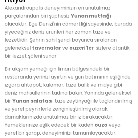
Alexandroupolis deneyiminizin en unutulmaz
parçalarından biri şüphesiz
Yunan mutfağı
olacaktır. Ege Denizi'nin cömertliği sayesinde, burada
yiyeceğiniz deniz ürünleri her zaman taze ve
lezzetlidir. Şehrin sahil şeridi boyunca sıralanan
geleneksel
tavernalar
ve
ouzeri'ler
, sizlere otantik
bir lezzet şöleni sunar.
Bir akşam yemeği için liman bölgesindeki bir
restoranda yerinizi ayırtın ve gün batımının eşliğinde
ızgara ahtapot, kalamar, taze balık ve midye gibi
deniz mahsullerinin tadına bakın. Yanında geleneksel
bir
Yunan salatası
, taze zeytinyağı ile taçlandırılmış
ve yerel peynirlerle zenginleştirilmiş olarak,
damaklarınızda unutulmaz bir iz bırakacaktır.
Yemeklerinize eşlik edecek bir kadeh
ouzo
veya
yerel bir şarap, deneyiminizi tamamlayacaktır.