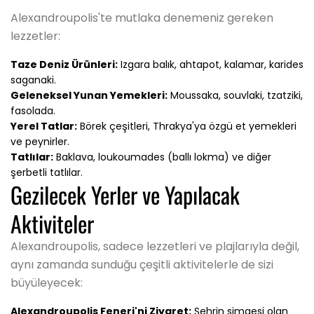
Alexandroupolis'te mutlaka denemeniz gereken
lezzetler:
Taze Deniz Ürünleri:
Izgara balık, ahtapot, kalamar, karides
saganaki.
Geleneksel Yunan Yemekleri:
Moussaka, souvlaki, tzatziki,
fasolada.
Yerel Tatlar:
Börek çeşitleri, Thrakya'ya özgü et yemekleri
ve peynirler.
Tatlılar:
Baklava, loukoumades (ballı lokma) ve diğer
şerbetli tatlılar.
Gezilecek Yerler ve Yapılacak
Aktiviteler
Alexandroupolis, sadece lezzetleri ve plajlarıyla değil,
aynı zamanda sunduğu çeşitli aktivitelerle de sizi
büyüleyecek:
Alexandroupolis Feneri'ni Ziyaret:
Şehrin simgesi olan