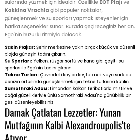
sularında yüzmek için idealdir. Özellikle
EOT Plajı
ve
Kokkina Vrachia
gibi popüler noktalar,
güneşlenmek ve su sporları yapmak isteyenler için
harika seçenekler sunar. Burada geçireceğiniz her an,
Ege'nin huzurlu ritmiyle dolacak.
Sakin Plajlar:
Şehir merkezine yakın birçok küçük ve düzenli
plajda güneşin tadını çıkarın.
Su Sporları:
Yelken, rüzgar sörfü ve kano gibi çeşitli su
sporları ile Ege'nin tadını çıkarın.
Tekne Turları:
Çevredeki koyları keşfetmek veya sadece
denizin ortasında güneşlenmek için tekne turlarına katılın.
Samothraki Adası:
Limandan kalkan feribotlarla mistik ve
doğal güzellikleriyle ünlü Samothraki Adası'na günübirlik bir
gezi düzenleyebilirsiniz.
Damak Çatlatan Lezzetler: Yunan
Mutfağının Kalbi Alexandroupolis'te
Atıyor