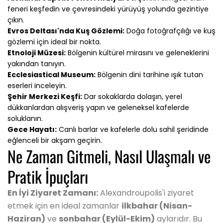
feneri keşfedin ve çevresindeki yürüyüş yolunda gezintiye
çıkın.
Evros Deltası'nda Kuş Gözlemi:
Doğa fotoğrafçılığı ve kuş
gözlemi için ideal bir nokta.
Etnoloji Müzesi:
Bölgenin kültürel mirasını ve geleneklerini
yakından tanıyın.
Ecclesiastical Museum:
Bölgenin dini tarihine ışık tutan
eserleri inceleyin.
Şehir Merkezi Keşfi:
Dar sokaklarda dolaşın, yerel
dükkanlardan alışveriş yapın ve geleneksel kafelerde
soluklanın.
Gece Hayatı:
Canlı barlar ve kafelerle dolu sahil şeridinde
eğlenceli bir akşam geçirin.
Ne Zaman Gitmeli, Nasıl Ulaşmalı ve
Pratik İpuçları
En İyi Ziyaret Zamanı:
Alexandroupolis'i ziyaret
etmek için en ideal zamanlar
ilkbahar (Nisan-
Haziran)
ve
sonbahar (Eylül-Ekim)
aylarıdır. Bu