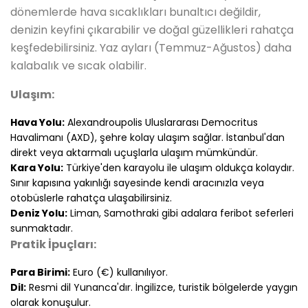
dönemlerde hava sıcaklıkları bunaltıcı değildir,
denizin keyfini çıkarabilir ve doğal güzellikleri rahatça
keşfedebilirsiniz. Yaz ayları (Temmuz-Ağustos) daha
kalabalık ve sıcak olabilir.
Ulaşım:
Hava Yolu:
Alexandroupolis Uluslararası Democritus
Havalimanı (AXD), şehre kolay ulaşım sağlar. İstanbul'dan
direkt veya aktarmalı uçuşlarla ulaşım mümkündür.
Kara Yolu:
Türkiye'den karayolu ile ulaşım oldukça kolaydır.
Sınır kapısına yakınlığı sayesinde kendi aracınızla veya
otobüslerle rahatça ulaşabilirsiniz.
Deniz Yolu:
Liman, Samothraki gibi adalara feribot seferleri
sunmaktadır.
Pratik İpuçları:
Para Birimi:
Euro (€) kullanılıyor.
Dil:
Resmi dil Yunanca'dır. İngilizce, turistik bölgelerde yaygın
olarak konuşulur.