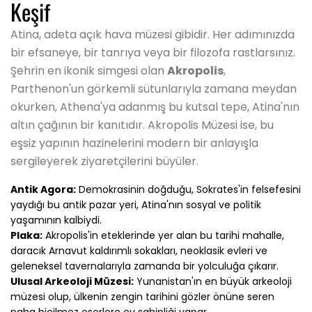
Keşif
Atina, adeta açık hava müzesi gibidir. Her adımınızda
bir efsaneye, bir tanrıya veya bir filozofa rastlarsınız.
Şehrin en ikonik simgesi olan
Akropolis
,
Parthenon'un görkemli sütunlarıyla zamana meydan
okurken, Athena'ya adanmış bu kutsal tepe, Atina'nın
altın çağının bir kanıtıdır. Akropolis Müzesi ise, bu
eşsiz yapının hazinelerini modern bir anlayışla
sergileyerek ziyaretçilerini büyüler.
Antik Agora:
Demokrasinin doğduğu, Sokrates'in felsefesini
yaydığı bu antik pazar yeri, Atina'nın sosyal ve politik
yaşamının kalbiydi.
Plaka:
Akropolis'in eteklerinde yer alan bu tarihi mahalle,
daracık Arnavut kaldırımlı sokakları, neoklasik evleri ve
geleneksel tavernalarıyla zamanda bir yolculuğa çıkarır.
Ulusal Arkeoloji Müzesi:
Yunanistan'ın en büyük arkeoloji
müzesi olup, ülkenin zengin tarihini gözler önüne seren
paha biçilmez eserlere ev sahipliği yapar.