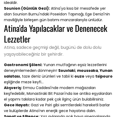
idealdir.
Sounion (Günlük Gezi):
Atina'ya kısa bir mesafede yer
alan Sounion Burnu'ndaki Poseidon Tapınağı, Ege Denizi'nin
maviliğiyle birleşen gün batımı manzaralarıyla ünlüdür.
Atina'da Yapılacaklar ve Denenecek
Lezzetler
Atina, sadece geçmişi değil, bugünü de dolu dolu
yaşayabileceğiniz bir şehirdir.
Gastronomi Şöleni:
Yunan mutfağının eşsiz lezzetlerini
deneyimlemeden dönmeyin!
Souvlaki
,
moussaka
,
Yunan
salatası
, taze deniz ürünleri ve tabii ki
ouzo
veya
tsipouro
eşliğinde meze keyfi...
Alışveriş:
Ermou Caddesi'nde modern mağazaları
keşfedebilir, Monastiraki Bit Pazarı'nda ise antika eşyalardan
el yapımı takılara kadar pek çok ilginç ürün bulabilirsiniz.
Gece Hayatı:
Gazi ve Psiri gibi semtlerdeki hareketli barlar
ve kulüplerde Atina'nın enerjik gece hayatına dalın.
Sanat ve Eğlence:
Yaz aylarında açık hava sinemalarında