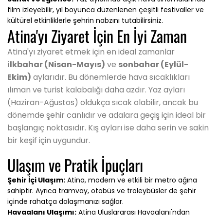
film izleyebilir, yıl boyunca düzenlenen çeşitli festivaller ve
kültürel etkinliklerle şehrin nabzını tutabilirsiniz.
Atina'yı Ziyaret İçin En İyi Zaman
Atina'yı ziyaret etmek için en ideal zamanlar
ilkbahar (Nisan-Mayıs)
ve
sonbahar (Eylül-
Ekim)
aylarıdır. Bu dönemlerde hava sıcaklıkları
ılıman ve turist kalabalığı daha azdır. Yaz ayları
(Haziran-Ağustos) oldukça sıcak olabilir, ancak bu
dönemde şehir canlıdır ve adalara geçiş için ideal bir
başlangıç noktasıdır. Kış ayları ise daha serin ve sakin
bir keşif için uygundur.
Ulaşım ve Pratik İpuçları
Şehir İçi Ulaşım:
Atina, modern ve etkili bir metro ağına
sahiptir. Ayrıca tramvay, otobüs ve troleybüsler de şehir
içinde rahatça dolaşmanızı sağlar.
Havaalanı Ulaşımı:
Atina Uluslararası Havaalanı'ndan