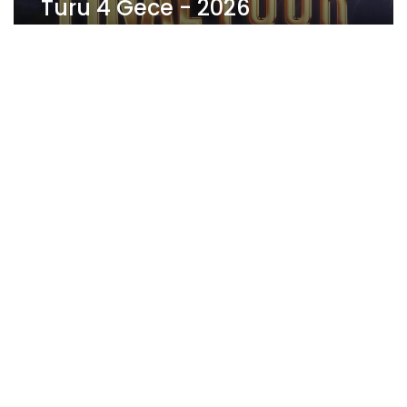
Turu 4 Gece - 2026
4 Gece
2.598 EUR
Euroleague Final Four Atina
Turu 3 Gece -2026
3 Gece
2.398 EUR